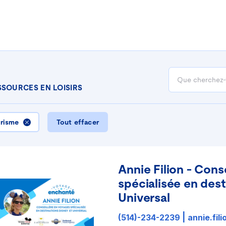
SSOURCES
EN
LOISIRS
risme
Tout effacer
Annie Filion - Cons
spécialisée en dest
Universal
(514)-234-2239
|
annie.fi