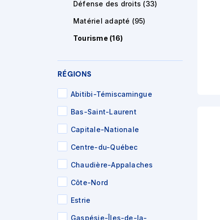
Défense des droits
(
33
)
Matériel adapté
(
95
)
Tourisme
(
16
)
RÉGIONS
Abitibi-Témiscamingue
Bas-Saint-Laurent
Capitale-Nationale
Centre-du-Québec
Chaudière-Appalaches
Côte-Nord
Estrie
Gaspésie-Îles-de-la-