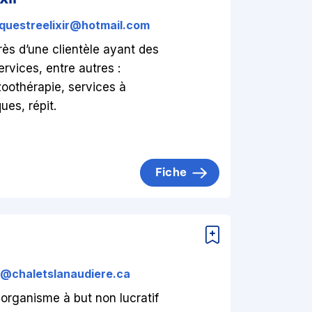
questreelixir@hotmail.com
rès d’une clientèle ayant des
ervices, entre autres :
zoothérapie, services à
ques, répit.
Fiche
e
o@chaletslanaudiere.ca
organisme à but non lucratif