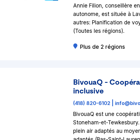
Annie Filion, conseillère 
autonome, est située à Lav
autres: Planification de
(Toutes les régions).
Plus de 2 régions
BivouaQ - Coopérat
inclusive
(418) 820-6102
|
info@biv
BivouaQ est une coopérativ
Stoneham-et-Tewkesbury. S
plein air adaptés au moye
adaptés (Bas-Saint-Lauren