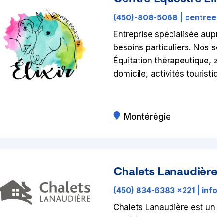
(450)-808-5068
|
centree
Entreprise spécialisée aup
besoins particuliers. Nos s
Équitation thérapeutique, 
domicile, activités touristi
Montérégie
Chalets Lanaudièr
(450) 834-6383 x221
|
inf
Chalets Lanaudière est un 